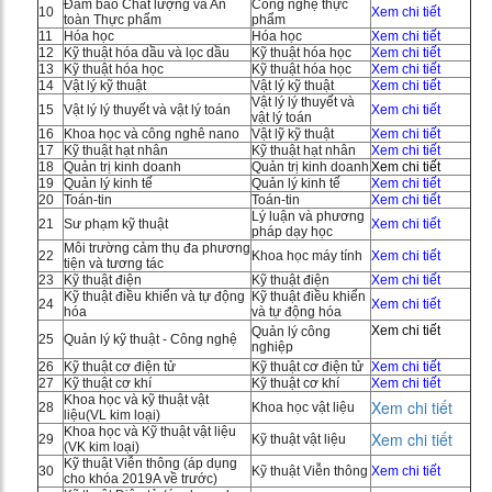
Đảm bảo Chất lượng và An
Công nghệ thực
10
Xem chi tiết
toàn Thực phẩm
phẩm
11
Hóa học
Hóa học
Xem chi tiết
12
Kỹ thuật hóa dầu và lọc dầu
Kỹ thuật hóa học
Xem chi tiết
13
Kỹ thuật hóa học
Kỹ thuật hóa học
Xem chi tiết
14
Vật lý kỹ thuật
Vật lý kỹ thuật
Xem chi tiết
Vật lý lý thuyết và
15
Vật lý lý thuyết và vật lý toán
Xem chi tiết
vật lý toán
16
Khoa học và công nghê nano
Vật lỹ kỹ thuật
Xem chi tiết
17
Kỹ thuật hạt nhân
Kỹ thuật hạt nhân
Xem chi tiết
18
Quản trị kinh doanh
Quản trị kinh doanh
Xem chi tiết
19
Quản lý kinh tế
Quản lý kinh tế
Xem chi tiết
20
Toán-tin
Toán-tin
Xem chi tiết
Lý luận và phương
21
Sư phạm kỹ thuật
Xem chi tiết
pháp dạy học
Môi trường cảm thụ đa phương
22
Khoa học máy tính
Xem chi tiết
tiện và tương tác
23
Kỹ thuật điện
Kỹ thuật điện
Xem chi tiết
Kỹ thuật điều khiển và tự động
Kỹ thuật điều khiển
24
Xem chi tiết
hóa
và tự động hóa
Xem chi tiết
Quản lý công
25
Quản lý kỹ thuật - Công nghệ
nghiệp
26
Kỹ thuật cơ điện tử
Kỹ thuật cơ điện tử
Xem chi tiết
27
Kỹ thuật cơ khí
Kỹ thuật cơ khí
Xem chi tiết
Khoa học và kỹ thuật vật
Xem chi tiết
28
Khoa học vật liệu
liệu(VL kim loại)
Khoa học và Kỹ thuật vật liệu
Xem chi tiết
29
Kỹ thuật vật liệu
(VK kim loại)
Kỹ thuật Viễn thông (áp dụng
30
Kỹ thuật Viễn thông
Xem chi tiết
cho khóa 2019A về trước)