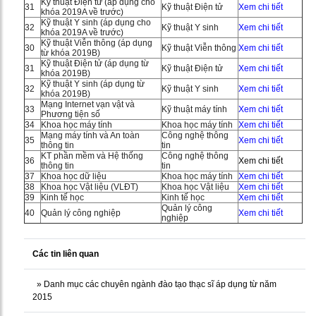
Kỹ thuật Điện tử (áp dụng cho
31
Kỹ thuật Điện tử
Xem chi tiết
khóa 2019A về trước)
Kỹ thuật Y sinh (áp dụng cho
32
Kỹ thuật Y sinh
Xem chi tiết
khóa 2019A về trước)
Kỹ thuật Viễn thông (áp dụng
30
Kỹ thuật Viễn thông
Xem chi tiết
từ khóa 2019B)
Kỹ thuật Điện tử (áp dụng từ
31
Kỹ thuật Điện tử
Xem chi tiết
khóa 2019B)
Kỹ thuật Y sinh (áp dụng từ
32
Kỹ thuật Y sinh
Xem chi tiết
khóa 2019B)
Mạng Internet vạn vật và
33
Kỹ thuật máy tính
Xem chi tiết
Phương tiện số
34
Khoa học máy tính
Khoa học máy tính
Xem chi tiết
Mạng máy tính và An toàn
Công nghệ thông
35
Xem chi tiết
thông tin
tin
KT phần mềm và Hệ thống
Công nghệ thông
36
Xem chi tiết
thông tin
tin
37
Khoa học dữ liệu
Khoa học máy tính
Xem chi tiết
38
Khoa học Vật liệu (VLĐT)
Khoa học Vật liệu
Xem chi tiết
39
Kinh tế học
Kinh tế học
Xem chi tiết
Quản lý công
40
Quản lý công nghiệp
Xem chi tiết
nghiệp
Các tin liên quan
»
Danh mục các chuyên ngành đào tạo thạc sĩ áp dụng từ năm
2015