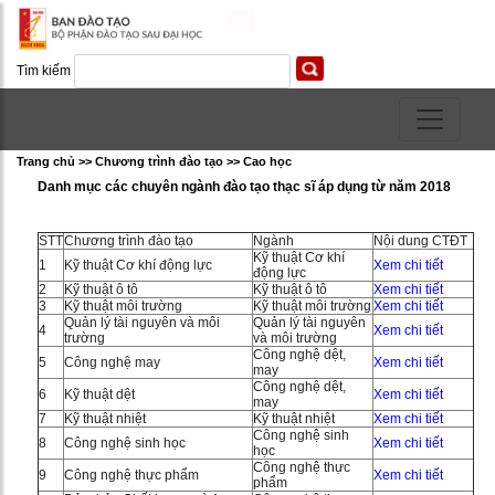
Tìm kiếm
Trang chủ >> Chương trình đào tạo >> Cao học
Danh mục các chuyên ngành đào tạo thạc sĩ áp dụng từ năm 2018
STT
Chương trình đào tạo
Ngành
Nội dung CTĐT
Kỹ thuật Cơ khí
1
Kỹ thuật Cơ khí động lực
Xem chi tiết
động lực
2
Kỹ thuật ô tô
Kỹ thuật ô tô
Xem chi tiết
3
Kỹ thuật môi trường
Kỹ thuật môi trường
Xem chi tiết
Quản lý tài nguyên và môi
Quản lý tài nguyên
4
Xem chi tiết
trường
và môi trường
Công nghệ dệt,
5
Công nghệ may
Xem chi tiết
may
Công nghệ dệt,
6
Kỹ thuật dệt
Xem chi tiết
may
7
Kỹ thuật nhiệt
Kỹ thuật nhiệt
Xem chi tiết
Công nghệ sinh
8
Công nghệ sinh học
Xem chi tiết
học
Công nghệ thực
9
Công nghệ thực phẩm
Xem chi tiết
phẩm