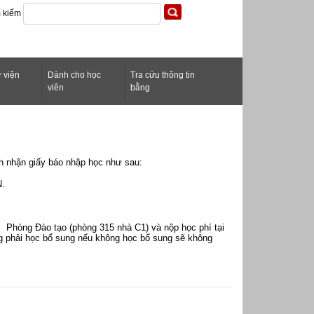
m kiếm
 viện
Dành cho học
Tra cứu thông tin
h
viên
bằng
h nhận giấy báo nhập học như sau:
N.
ại Phòng Đào tạo (phòng 315 nhà C1) và nộp học phí tại
ng phải học bổ sung nếu không học bổ sung sẽ không