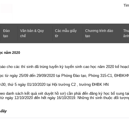
Tì
Ðào
Văn bản & Quy
Các mẫu giấy
Chương trình đào
Thư
tạo
chế
tờ
tạo
ản
học năm 2020
o cho các thí sinh đã trúng tuyển kỳ tuyển sinh cao học năm 2020 kế hoạc
 học từ ngày 25/09 đến 29/09/2020 tại Phòng Đào tạo, Phòng 315-C1, ĐHBKH
8h30, thứ 5 ngày 01/10/2020 tại Hội trường C2 , trường ĐHBK HN
theo danh sách kết quả xét duyệt hồ sơ) cần phải đến đăng ký học bổ sung t
 từ ngày 12/10/2020 đến hết ngày 16/10/2019. Những thí sinh thuộc đối tượ
i đây