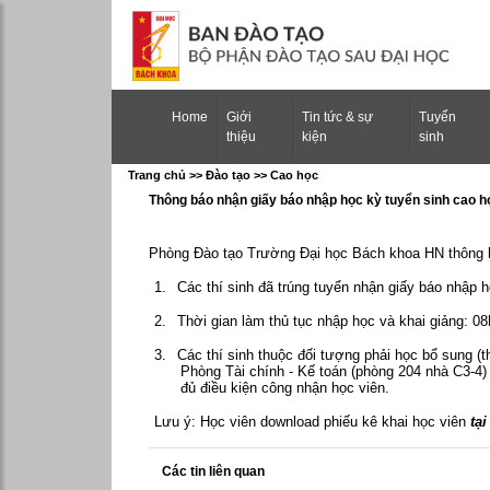
(current)
Home
Giới
Tin tức & sự
Tuyển
thiệu
kiện
sinh
Trang chủ >> Ðào tạo >> Cao học
Thông báo nhận giấy báo nhập học kỳ tuyển sinh cao 
Phòng Đào tạo Trường Đại học Bách khoa HN thông bá
1.
Các thí sinh đã trúng tuyển nhận giấy báo nhập
2.
Thời
gian làm thủ tục nhập học và khai giảng: 0
3.
Các thí sinh thuộc đối tượng phải học bổ sung (
Phòng Tài chính - Kế toán (phòng 204 nhà C3-4)
đủ điều kiện công nhận học viên.
Lưu ý: Học viên
download
phiếu kê khai học viên
tạ
Các tin liên quan