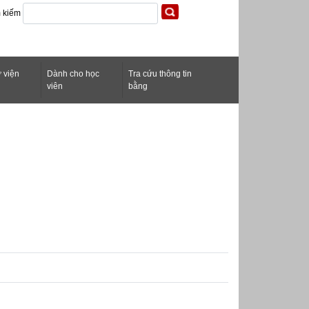
m kiếm
 viện
Dành cho học
Tra cứu thông tin
h
viên
bằng