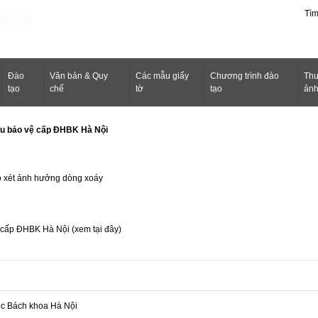
Tì
Ðào
Văn bản & Quy
Các mẫu giấy
Chương trình đào
Thư
tạo
chế
tờ
tạo
ản
sau bảo vệ cấp ĐHBK Hà Nội
 có xét ảnh hưởng dòng xoáy
ệ cấp ĐHBK Hà Nội (
xem tại đây
)
c Bách khoa Hà Nội