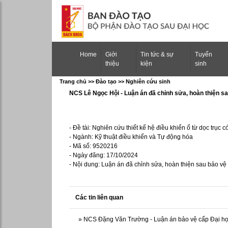
(current)
Home
Giới
Tin tức & sự
Tuyển
thiệu
kiện
sinh
Trang chủ >> Ðào tạo >> Nghiên cứu sinh
NCS Lê Ngọc Hội - Luận án đã chỉnh sửa, hoàn thiện 
- Đề tài: Nghiên cứu thiết kế hệ điều khiển ổ từ dọc trục
- Ngành: Kỹ thuật điều khiển và Tự động hóa
- Mã số: 9520216
- Ngày đăng: 17/10/2024
- Nội dung: Luận án đã chỉnh sửa, hoàn thiện sau bảo v
Các tin liên quan
»
NCS Đặng Văn Trường - Luận án bảo vệ cấp Đại họ