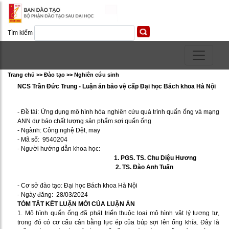
Tìm kiếm
Trang chủ >> Ðào tạo >> Nghiên cứu sinh
NCS Trần Đức Trung - Luận án bảo vệ cấp Đại học Bách khoa Hà Nội
- Đề tài: Ứng dụng mô hình hóa nghiên cứu quá trình quấn ống và mạng
ANN dự báo chất lượng sản phẩm sợi quấn ống
- Ngành: Công nghệ Dệt, may
- Mã số: 9540204
- Người hướng dẫn khoa học:
1. PGS. TS. Chu Diệu Hương
2. TS. Đào Anh Tuấn
- Cơ sở đào tạo: Đại học Bách khoa Hà Nội
- Ngày đăng: 28/03/2024
TÓM TẮT KẾT LUẬN MỚI CỦA LUẬN ÁN
1. Mô hình quấn ống đã phát triển thuộc loại mô hình vật lý tương tự,
trong đó có cơ cấu cân bằng lực ép của búp sợi lên ống khía. Đây là