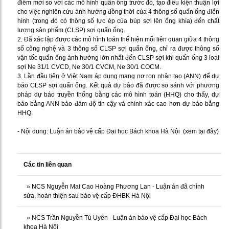
điểm mới so với các mô hình quấn ống trước đó, tạo điều kiện thuận lợi
cho việc nghiên cứu ảnh hưởng đồng thời của 4 thông số quấn ống điển
hình (trong đó có thông số lực ép của búp sợi lên ống khía) đến chất
lượng sản phẩm (CLSP) sợi quấn ống.
2. Đã xác lập được các mô hình toán thể hiện mối liên quan giữa 4 thông
số công nghệ và 3 thông số CLSP sợi quấn ống, chỉ ra được thông số
vận tốc quấn ống ảnh hưởng lớn nhất đến CLSP sợi khi quấn ống 3 loại
sợi Ne 31/1 CVCD, Ne 30/1 CVCM, Ne 30/1 COCM.
3. Lần đầu tiên ở Việt Nam áp dụng mạng nơ ron nhân tạo (ANN) để dự
báo CLSP sợi quấn ống. Kết quả dự báo đã được so sánh với phương
pháp dự báo truyền thống bằng các mô hình toán (HHQ) cho thấy, dự
báo bằng ANN bảo đảm độ tin cậy và chính xác cao hơn dự báo bằng
HHQ.
- Nội dung: Luận án bảo vệ cấp Đại học Bách khoa Hà Nội (
xem tại đây
)
Các tin liên quan
»
NCS Nguyễn Mai Cao Hoàng Phương Lan - Luận án đã chỉnh
sửa, hoàn thiện sau bảo vệ cấp ĐHBK Hà Nội
»
NCS Trần Nguyễn Tú Uyên - Luận án bảo vệ cấp Đại học Bách
khoa Hà Nội