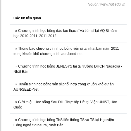
Nguồn:
www.hut.edu.vn
Các tin liên quan
»
Chương trình học bổng đào tạo thạc sĩ và tiến sĩ tại VQ Bỉ năm
học 2010-2011; 2011-2012
»
Thông báo chương trình học bổng tiến sĩ tại nhật bản năm 2011
trong khuôn khổ chương trình aun/seed-net
»
Chương trình học bổng JENESYS tại tại trường ĐHCN Nagaoka -
Nhật Bản
»
Tuyển sinh học bổng tiến sĩ phối hợp trong khuôn khổ dự án
AUN/SEED-Net
»
Giới thiệu Học bổng Sau ĐH, Thực tập Hè tại Viện UNIST, Hàn
Quốc
»
Chương trình học bổng ThS liên thông TS và TS tại Học viện
Công nghệ Shibaura, Nhật Bản