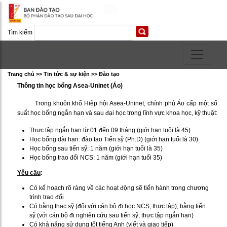
Tìm kiếm
Trang chủ >> Tin tức & sự kiện >> Ðào tạo
Thông tin học bổng Asea-Uninet (Áo)
Trong khuôn khổ Hiệp hội Asea-Uninet, chính phủ Áo cấp một số
suất học bổng ngắn hạn và sau đại học trong lĩnh vực khoa học, kỹ thuật:
Thực tập ngắn hạn từ 01 đến 09 tháng (giới hạn tuổi là 45)
Học bổng dài hạn: đào tạo Tiến sỹ (Ph.D) (giới hạn tuổi là 30)
Học bổng sau tiến sỹ: 1 năm (giới hạn tuổi là 35)
Học bổng trao đổi NCS: 1 năm (giới hạn tuổi 35)
Yêu cầu
:
Có kế hoạch rõ ràng về các hoạt động sẽ tiến hành trong chương
trình trao đổi
Có bằng thạc sỹ (đối với cán bộ đi học NCS; thực tập), bằng tiến
sỹ (với cán bộ đi nghiên cứu sau tiến sỹ; thực tập ngắn hạn)
Có khả năng sử dụng tốt tiếng Anh (viết và giao tiếp)