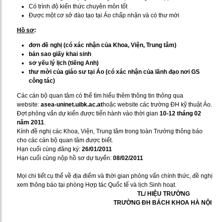
Có trình độ kiến thức chuyên môn tốt
Được một cơ sở đào tạo tại Áo chấp nhận và có thư mời
Hồ sơ
:
đơn đề nghị (có xác nhận của Khoa, Viện, Trung tâm)
bản sao giấy khai sinh
sơ yếu lý lịch (tiếng Anh)
thư mời của giáo sư tại Áo (có xác nhận của lãnh đạo nơi GS
công tác)
Các cán bộ quan tâm có thể tìm hiểu thêm thông tin thông qua
website:
asea-uninet.uibk.ac.at
hoặc website các trường ĐH kỹ thuật Áo.
Đợt phỏng vấn dự kiến được tiến hành vào thời gian
10-12 tháng 02
năm 2011
.
Kính đề nghị các Khoa, Viện, Trung tâm trong toàn Trường thông báo
cho các cán bộ quan tâm được biết.
Hạn cuối cùng đăng ký:
26/01/2011
Hạn cuối cùng nộp hồ sơ dự tuyển:
08/02/2011
Mọi chi tiết cụ thể về địa điểm và thời gian phỏng vấn chính thức, đề nghị
xem thông báo tại phòng Hợp tác Quốc tế và lịch Sinh hoạt.
TL/ HIỆU TRƯỞNG
TRƯỜNG ĐH BÁCH KHOA HÀ NỘI