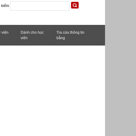
m kiếm
 viện
Dành cho học
Tra cứu thông tin
h
viên
bằng