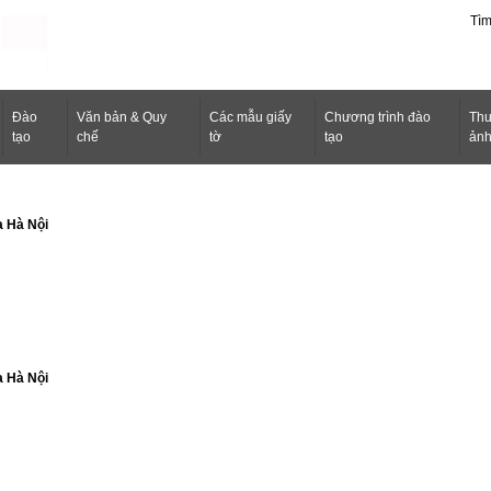
Tì
Ðào
Văn bản & Quy
Các mẫu giấy
Chương trình đào
Thư
tạo
chế
tờ
tạo
ản
a Hà Nội
a Hà Nội