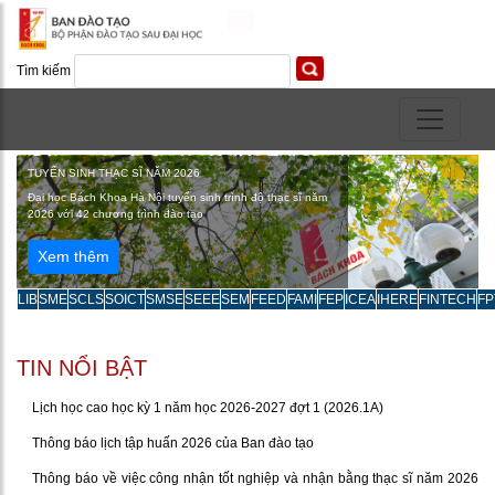
Tìm kiếm
TUYỂN SINH THẠC SĨ NĂM 2026
Đại học Bách Khoa Hà Nội tuyển sinh trình độ thạc sĩ năm
2026 với 42 chương trình đào tạo
Previous
Next
Xem thêm
LIB
SME
SCLS
SOICT
SMSE
SEEE
SEM
FEED
FAMI
FEP
ICEA
IHERE
FINTECH
FP
TIN NỔI BẬT
Lịch học cao học kỳ 1 năm học 2026-2027 đợt 1 (2026.1A)
Thông báo lịch tập huấn 2026 của Ban đào tạo
Thông báo về việc công nhận tốt nghiệp và nhận bằng thạc sĩ năm 2026